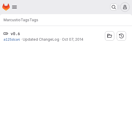
Homepage
Skip to main content
M
Marcus
tio
Tags
Tags
v0.6
a125dca4
·
Updated ChangeLog
·
Oct 07, 2014